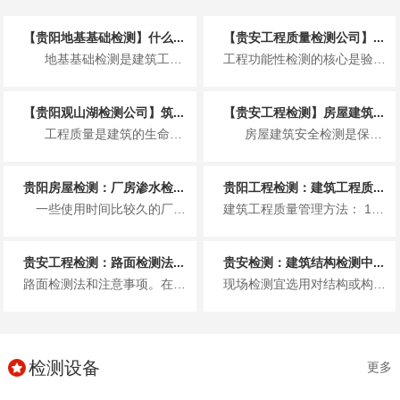
【贵阳地基基础检测】什么...
【贵安工程质量检测公司】...
地基基础检测是建筑工程开工与施工过程中的关键技术环节，主要针对建筑物底部的地基...
工程功能性检测的核心是验证建筑各系统是否满足设计使用要求，流程需按系统分类推进，且需遵循 “准备→检测→记录→评定→整改...
【贵阳观山湖检测公司】筑...
【贵安工程检测】房屋建筑...
工程质量是建筑的生命线，而工程质量检测则是守护这条生命线的关键防线。从高楼大厦...
房屋建筑安全检测是保障建筑使用寿命、防范安全事故的关键环节，其内容覆盖建筑从结...
贵阳房屋检测：厂房渗水检...
贵阳工程检测：建筑工程质...
一些使用时间比较久的厂房容易出现漏水情况，尤其是钢结构多采用彩钢板，这种材料耐腐性较差，长期受风雨雪侵袭，容易生锈，在...
建筑工程质量管理方法： 1、工程建设阶段的施工质量管理 这个过程中的质量管理包括：1）工序质量控制；2）质量...
贵安工程检测：路面检测法...
贵安检测：建筑结构检测中...
路面检测法和注意事项。在高速公路路面检测中，主要采用的无损检测技术包括图像技术、频谱分析技术、超声波无损检测技术和激光检...
现场检测宜选用对结构或构件无损伤的检测方法。当选用局部破损的取样检测方法或原位检测方法时，宜选择结构构件受力较小的部位，...
检测设备
更多