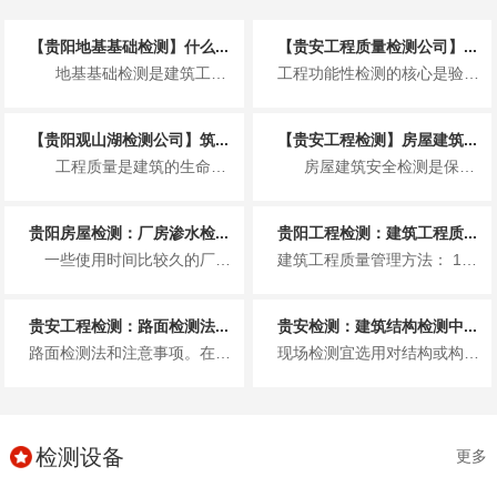
【贵阳地基基础检测】什么...
【贵安工程质量检测公司】...
地基基础检测是建筑工程开工与施工过程中的关键技术环节，主要针对建筑物底部的地基...
工程功能性检测的核心是验证建筑各系统是否满足设计使用要求，流程需按系统分类推进，且需遵循 “准备→检测→记录→评定→整改...
【贵阳观山湖检测公司】筑...
【贵安工程检测】房屋建筑...
工程质量是建筑的生命线，而工程质量检测则是守护这条生命线的关键防线。从高楼大厦...
房屋建筑安全检测是保障建筑使用寿命、防范安全事故的关键环节，其内容覆盖建筑从结...
贵阳房屋检测：厂房渗水检...
贵阳工程检测：建筑工程质...
一些使用时间比较久的厂房容易出现漏水情况，尤其是钢结构多采用彩钢板，这种材料耐腐性较差，长期受风雨雪侵袭，容易生锈，在...
建筑工程质量管理方法： 1、工程建设阶段的施工质量管理 这个过程中的质量管理包括：1）工序质量控制；2）质量...
贵安工程检测：路面检测法...
贵安检测：建筑结构检测中...
路面检测法和注意事项。在高速公路路面检测中，主要采用的无损检测技术包括图像技术、频谱分析技术、超声波无损检测技术和激光检...
现场检测宜选用对结构或构件无损伤的检测方法。当选用局部破损的取样检测方法或原位检测方法时，宜选择结构构件受力较小的部位，...
检测设备
更多