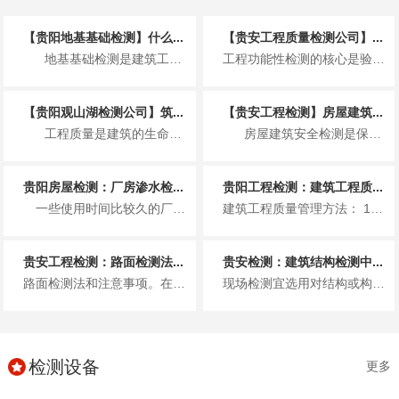
【贵阳地基基础检测】什么...
【贵安工程质量检测公司】...
地基基础检测是建筑工程开工与施工过程中的关键技术环节，主要针对建筑物底部的地基...
工程功能性检测的核心是验证建筑各系统是否满足设计使用要求，流程需按系统分类推进，且需遵循 “准备→检测→记录→评定→整改...
【贵阳观山湖检测公司】筑...
【贵安工程检测】房屋建筑...
工程质量是建筑的生命线，而工程质量检测则是守护这条生命线的关键防线。从高楼大厦...
房屋建筑安全检测是保障建筑使用寿命、防范安全事故的关键环节，其内容覆盖建筑从结...
贵阳房屋检测：厂房渗水检...
贵阳工程检测：建筑工程质...
一些使用时间比较久的厂房容易出现漏水情况，尤其是钢结构多采用彩钢板，这种材料耐腐性较差，长期受风雨雪侵袭，容易生锈，在...
建筑工程质量管理方法： 1、工程建设阶段的施工质量管理 这个过程中的质量管理包括：1）工序质量控制；2）质量...
贵安工程检测：路面检测法...
贵安检测：建筑结构检测中...
路面检测法和注意事项。在高速公路路面检测中，主要采用的无损检测技术包括图像技术、频谱分析技术、超声波无损检测技术和激光检...
现场检测宜选用对结构或构件无损伤的检测方法。当选用局部破损的取样检测方法或原位检测方法时，宜选择结构构件受力较小的部位，...
检测设备
更多